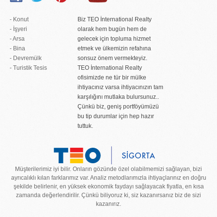
- Konut
Biz TEO İnternational Realty
- İşyeri
olarak hem bugün hem de
- Arsa
gelecek için topluma hizmet
- Bina
etmek ve ülkemizin refahına
- Devremülk
sonsuz önem vermekteyiz.
- Turistik Tesis
TEO İnternational Realty
ofisimizde ne tür bir mülke
ihtiyacınız varsa ihtiyacınızın tam
karşılığını mutlaka bulursunuz..
Çünkü biz, geniş portföyümüzü
bu tip durumlar için hep hazır
tuttuk.
Müşterilerimiz iyi bilir. Onların gözünde özel olabilmemizi sağlayan, bizi
ayrıcalıklı kılan farklarımız var. Analiz metodlarımızla ihtiyaçlarınız en doğru
şekilde belirlenir, en yüksek ekonomik faydayı sağlayacak fiyatla, en kısa
zamanda değerlendirilir. Çünkü biliyoruz ki, siz kazanırsanız biz de sizi
kazanırız.